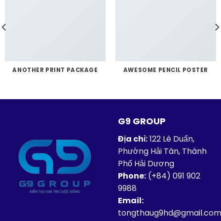
ANOTHER PRINT PACKAGE
AWESOME PENCIL POSTER
G9 GROUP
Địa chỉ:
122 Lê Duẩn,
Phường Hải Tân, Thành
Phố Hải Dương
Phone:
(+84)
091 902
9988
Email:
tongthaug9hd@gmail.co