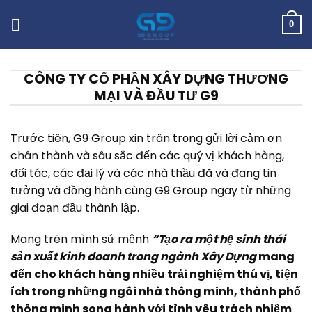
Skip
to
0
content
CÔNG TY CỔ PHẦN XÂY DỰNG THƯƠNG
MẠI VÀ ĐẦU TƯ G9
Trước tiên, G9 Group xin trân trọng gửi lời cảm ơn
chân thành và sâu sắc đến các quý vị khách hàng,
đối tác, các đại lý và các nhà thầu đã và đang tin
tưởng và đồng hành cùng G9 Group ngay từ những
giai đoạn đầu thành lập.
Mang trên mình sứ mệnh
“Tạo ra một hệ sinh thái
sản xuất kinh doanh trong ngành Xây Dựng
mang
đến cho khách hàng nhiều trải nghiệm thú vị, tiện
ích trong những ngôi nhà thông minh, thành phố
thông minh song hành với tình yêu trách nhiệm