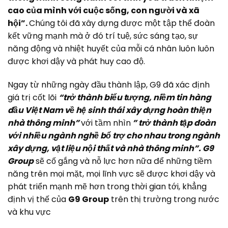
cao của mình với cuộc sống, con người và xã
hội”.
Chúng tôi đã xây dựng được một tập thể đoàn
kết vững mạnh mà ở đó trí tuệ, sức sáng tạo, sự
năng động và nhiệt huyết của mỗi cá nhân luôn luôn
được khơi dậy và phát huy cao độ.
Ngay từ những ngày đầu thành lập, G9 đã xác định
giá trị cốt lõi
“trở thành biểu tượng, niềm tin hàng
đầu Việt Nam về hệ sinh thái xây dựng hoàn thiện
nhà thông minh”
với tầm nhìn
” trở thành tập đoàn
với nhiều ngành nghề bổ trợ cho nhau trong ngành
xây dựng, vật liệu nội thất và nhà thông minh”. G9
Group
sẽ cố gắng và nỗ lực hơn nữa để những tiềm
năng trên mọi mặt, mọi lĩnh vực sẽ được khơi dậy và
phát triển mạnh mẽ hơn trong thời gian tới, khẳng
định vị thế của
G9 Group
trên thị trường trong nước
và khu vực