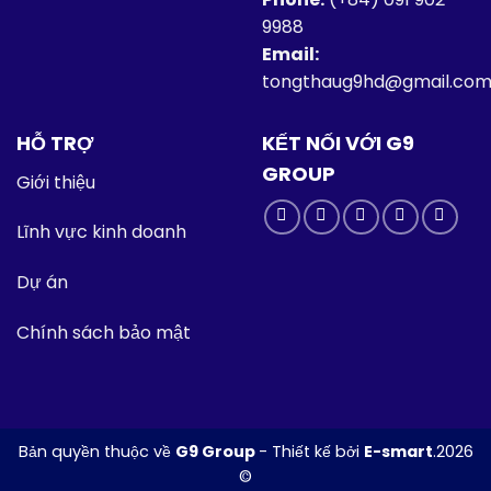
9988
Email:
tongthaug9hd@gmail.co
HỖ TRỢ
KẾT NỐI VỚI G9
GROUP
Giới thiệu
Lĩnh vực kinh doanh
Dự án
Chính sách bảo mật
Bản quyền thuộc về
G9 Group
-
Thiết kế bởi
E-smart
.2026
©